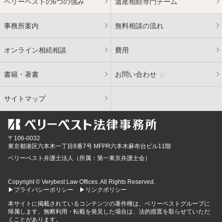
ベリーベストの6つの強み
遺産相続専門チーム
事務所案内
無料相談の流れ
オンライン相続相談
費用
書籍・著書
お問い合わせ
サイトマップ
〒106-0032
東京都
港区六本木一丁目8番7号 MFPR六本木麻布台ビル11階
ベリーベスト弁護士法人（所属：第一東京弁護士会）
Copyright © Verybest Law Offices. All Rights Reserved.
▶プライバシーポリシー
▶リンクポリシー
本サイトに掲載されているコンテンツの著作権は、ベリーベストグループに
帰属します。無断利用・転載を発見した場合は、法的措置を取らせていただ
くことがあります。