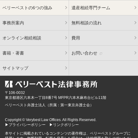
ベリーベストの6つの強み
遺産相続専門チーム
事務所案内
無料相談の流れ
オンライン相続相談
費用
書籍・著書
お問い合わせ
サイトマップ
〒106-0032
東京都
港区六本木一丁目8番7号 MFPR六本木麻布台ビル11階
ベリーベスト弁護士法人（所属：第一東京弁護士会）
Copyright © Verybest Law Offices. All Rights Reserved.
▶プライバシーポリシー
▶リンクポリシー
本サイトに掲載されているコンテンツの著作権は、ベリーベストグループに