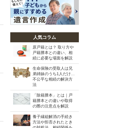
人気コラム
原戸籍とは？ 取り方や
戸籍謄本との違い、相
続に必要な場面を解説
生命保険の受取人は兄
弟姉妹のうち1人だけ…
不公平な相続の解決方
法
「除籍謄本」とは｜戸
籍謄本との違いや取得
の際の注意点を解説
養子縁組解消の手続き
方法や拒否されたとき
の対処法、相続関係を