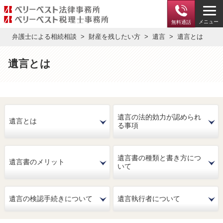
メニュー
無料通話
弁護士による相続相談
財産を残したい方
遺言
遺言とは
遺言とは
遺言の法的効力が認められ
遺言とは
る事項
遺言書の種類と書き方につ
遺言書のメリット
いて
遺言の検認手続きについて
遺言執行者について