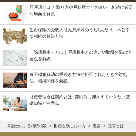
原戸籍とは？ 取り方や戸籍謄本との違い、相続に必要
な場面を解説
生命保険の受取人は兄弟姉妹のうち1人だけ…不公平
な相続の解決方法
「除籍謄本」とは｜戸籍謄本との違いや取得の際の注
意点を解説
養子縁組解消の手続き方法や拒否されたときの対処
法、相続関係を解説
財産管理委任契約とは│契約前に押さえておきたい基
礎知識と注意点
弁護士による相続相談
財産を残したい方
遺言
遺言とは