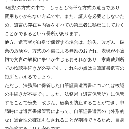
3種類の方式の中で、もっとも簡単な方式の遺言であり、
費用もかからない方式です。また、証人を必要としないた
め、遺言の存在や内容をすべての第三者に秘密にしておく
ことができるという長所があります。
他方、遺言者が自身で保管する場合は、紛失、改ざん、破
棄の危険や、方式の不備による無効のおそれ、表現が不適
切で文言の解釈に争いが生じるおそれがあり、家庭裁判所
での検認手続きが必要です。これらの点は自筆証書遺言の
短所といえるでしょう。
ただし、法務局に保管した自筆証書遺言書については検認
の手続きが不要です。また、法務局（遺言保管所）に保管
することで紛失、改ざん、破棄を防止することができ、申
請時には遺言書保管官によって、自筆証書遺言の（外形的
な）適合性の確認もなされることが期待できるため、自身
で保管するよりも安心です。