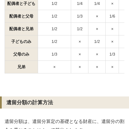
配偶者と子ども
1/2
1/4
1/4
×
×
配偶者と父母
1/2
1/3
×
1/6
×
配偶者と兄弟
1/2
1/2
×
×
×
子どものみ
1/2
×
1/2
×
×
父母のみ
1/3
×
×
1/3
×
兄弟
×
×
×
×
×
遺留分額の計算方法
遺留分額は、遺留分算定の基礎となる財産に、遺留分の割