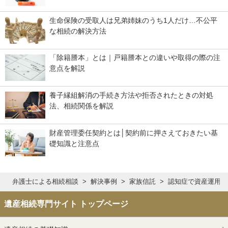
生命保険の受取人は兄弟姉妹のうち1人だけ…不公平
な相続の解決方法
「除籍謄本」とは｜戸籍謄本との違いや取得の際の注
意点を解説
養子縁組解消の手続き方法や拒否されたときの対処
法、相続関係を解説
財産管理委任契約とは│契約前に押さえておきたい基
礎知識と注意点
弁護士による相続相談
解決事例
家族信託
認知症で資産運用が
遺産相続専門サイト トップページ