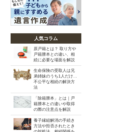
人気コラム
原戸籍とは？ 取り方や
戸籍謄本との違い、相
続に必要な場面を解説
生命保険の受取人は兄
弟姉妹のうち1人だけ…
不公平な相続の解決方
法
「除籍謄本」とは｜戸
籍謄本との違いや取得
の際の注意点を解説
養子縁組解消の手続き
方法や拒否されたとき
の対処法、相続関係を