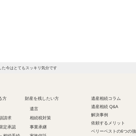
した今はとてもスッキリ気分です
る方
財産を残したい方
遺産相続コラム
遺産相続 Q&A
遺言
解決事例
額請求
相続税対策
依頼するメリット
限定承認
事業承継
ベリーベストの6つの
・相続手続
家族信託