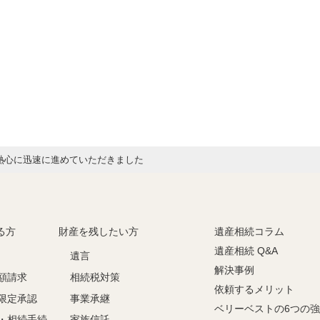
熱心に迅速に進めていただきました
る方
財産を残したい方
遺産相続コラム
遺産相続 Q&A
遺言
解決事例
額請求
相続税対策
依頼するメリット
限定承認
事業承継
ベリーベストの6つの
・相続手続
家族信託