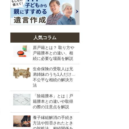
人気コラム
原戸籍とは？ 取り方や
戸籍謄本との違い、相
続に必要な場面を解説
生命保険の受取人は兄
弟姉妹のうち1人だけ…
不公平な相続の解決方
法
「除籍謄本」とは｜戸
籍謄本との違いや取得
の際の注意点を解説
養子縁組解消の手続き
方法や拒否されたとき
の対処法、相続関係を