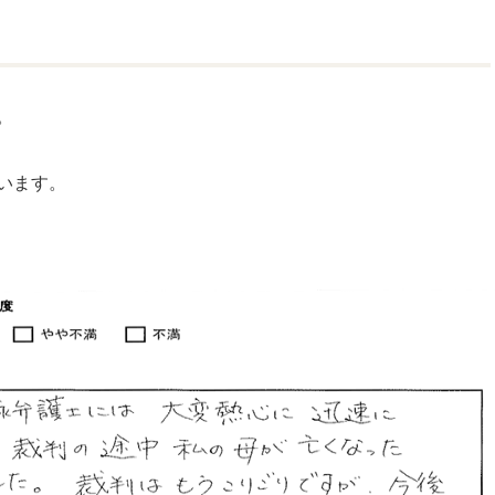
。
います。